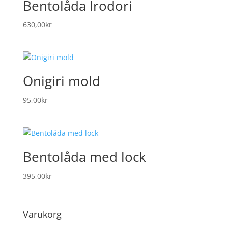
Bentolåda Irodori
630,00
kr
Onigiri mold
95,00
kr
Bentolåda med lock
395,00
kr
Varukorg