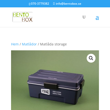
070-3779382
info@bentobox.se
Hem
/
Matlådor
/ Matlåda storage