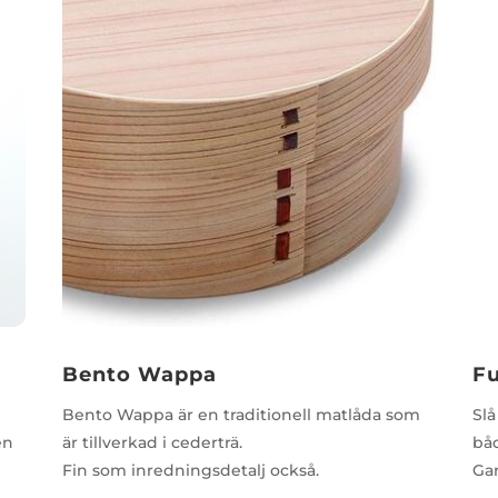
Bento Wappa
Fu
Bento Wappa är en traditionell matlåda som
Slå
en
är tillverkad i cederträ.
båd
Fin som inredningsdetalj också.
Gar