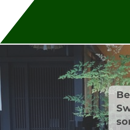
Be
S
so