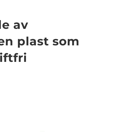
de av
en plast som
ftfri