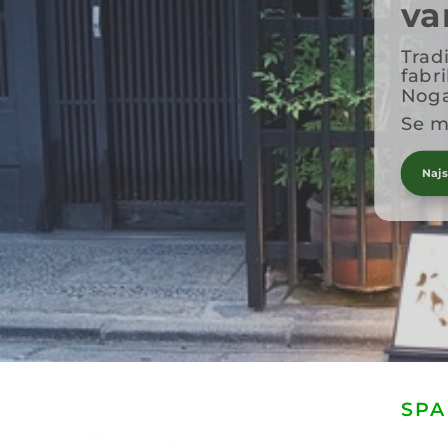
va
Trad
fabri
Noga
Se m
Naj
SPA