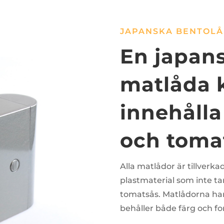
JAPANSKA BENTOL
En japan
matlåda 
innehålla
och toma
Alla matlådor är tillverk
plastmaterial som inte ta
tomatsås. Matlådorna har
behåller både färg och for