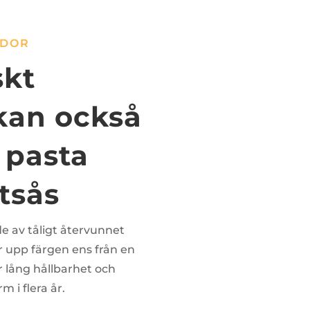
ÅDOR
skt
kan också
 pasta
tsås
ade av tåligt återvunnet
r upp färgen ens från en
 lång hållbarhet och
m i flera år.