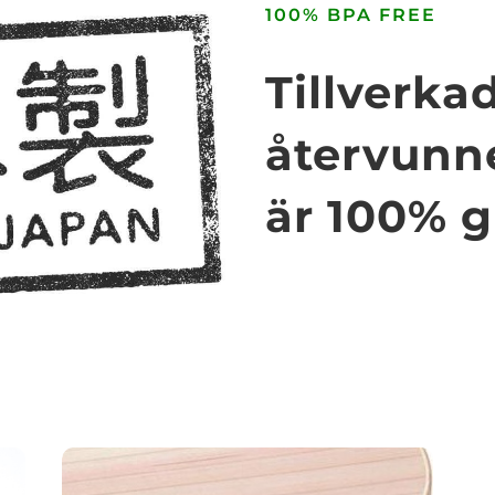
100% BPA FREE
Tillverka
återvunn
är 100% gi