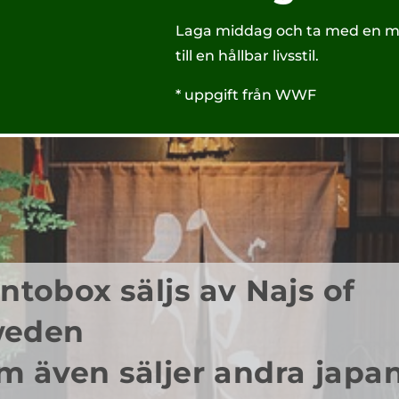
Laga middag och ta med en matl
till en hållbar livsstil.
* uppgift från WWF
ntobox säljs av Najs of
weden
m även säljer andra japa