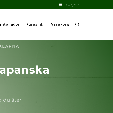
0 Objekt
ento lådor
Furushiki
Varukorg
 KLARNA
 japanska
 du äter.