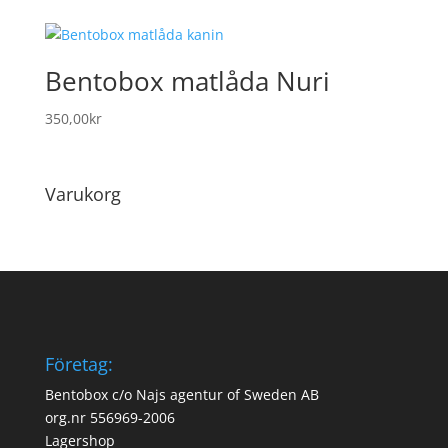
Bentobox matlåda Nuri
350,00
kr
Varukorg
Företag:
Bentobox c/o Najs agentur of Sweden AB
org.nr 556969-2006
Lagershop