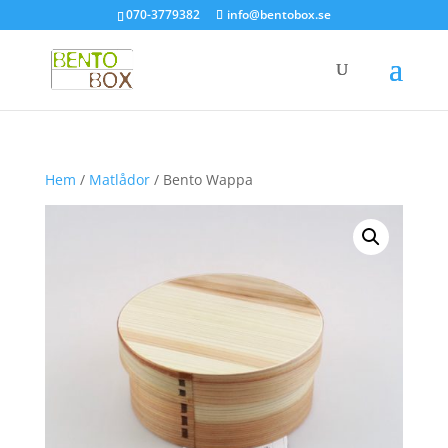
070-3779382
info@bentobox.se
Hem
/
Matlådor
/ Bento Wappa