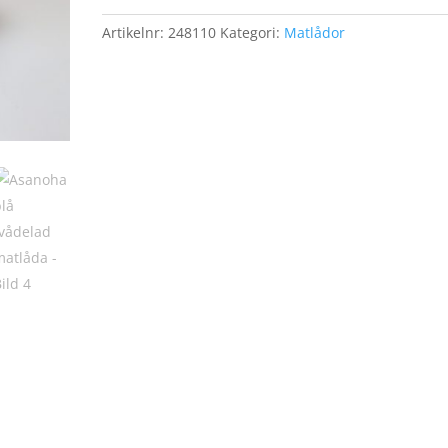
mängd
Artikelnr:
248110
Kategori:
Matlådor