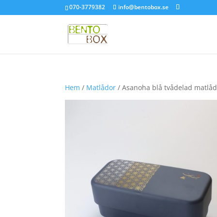
070-3779382
info@bentobox.se
Hem
/
Matlådor
/ Asanoha blå tvådelad matlå