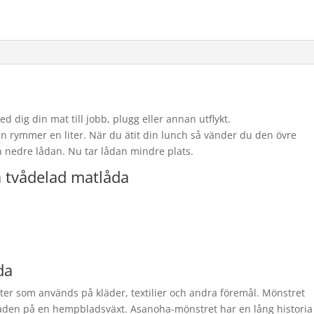
d dig din mat till jobb, plugg eller annan utflykt.
an rymmer en liter. När du ätit din lunch så vänder du den övre
n nedre lådan. Nu tar lådan mindre plats.
å tvådelad matlåda
da
ster som används på kläder, textilier och andra föremål. Mönstret
laden på en hempbladsväxt. Asanoha-mönstret har en lång historia