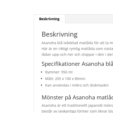
Beskrivning
Beskrivning
Asanoha blå tvådelad matlåda för att ta me
Här är en riktigt rymlig matlåda som näst
lådan upp-och-ner och stoppar i den i de
Specifikationer Asanoha bl
Rymmer: 950 ml
Mått: 205 x 100 x 80mm
Kan användas i mikro och diskmaskin
Mönster på Asanoha matlå
Asanoha är ett traditionellt japanskt mön
består av sexkantiga former som liknar b