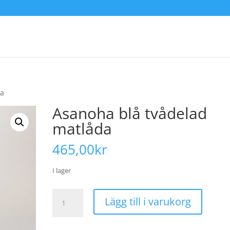
da
Asanoha blå tvådelad
matlåda
465,00
kr
I lager
Asanoha
Lägg till i varukorg
blå
tvådelad
matlåda