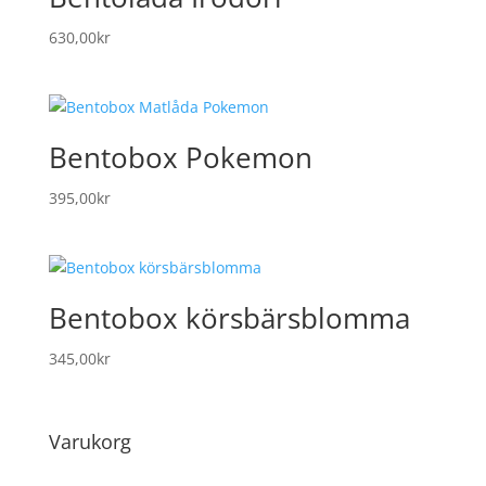
630,00
kr
Bentobox Pokemon
395,00
kr
Bentobox körsbärsblomma
345,00
kr
Varukorg