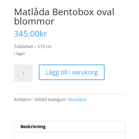
Matlåda Bentobox oval
blommor
345,00
kr
Tvådelad – 570 ml
I lager
Matlåda
Lägg till i varukorg
Bentobox
oval
blommor
mängd
Artikelnr:
50093
Kategori:
Matlådor
Beskrivning