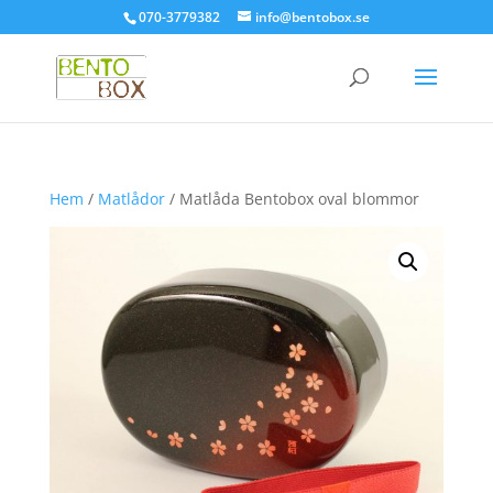
070-3779382
info@bentobox.se
Hem
/
Matlådor
/ Matlåda Bentobox oval blommor