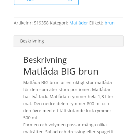
BIG
brun
mängd
Artikelnr:
519358
Kategori:
Matlådor
Etikett:
brun
Beskrivning
Beskrivning
Matlåda BIG brun
Matlåda BIG brun är en riktigt stor matlåda
för den som äter stora portioner. Matlådan
har två fack. Matlådan rymmer hela 1,3 liter
mat. Den nedre delen rymmer 800 ml och
den övre med ett tättslutande lock rymmer
500 ml.
Formen och volymen passar många olika
maträtter. Sallad och dressing eller spagetti