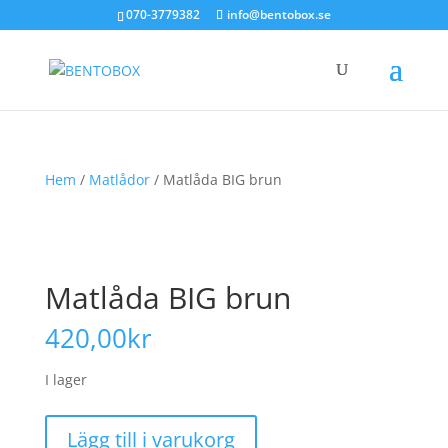
070-3779382
info@bentobox.se
Hem
/
Matlådor
/ Matlåda BIG brun
Matlåda BIG brun
420,00
kr
I lager
Matlåda
Lägg till i varukorg